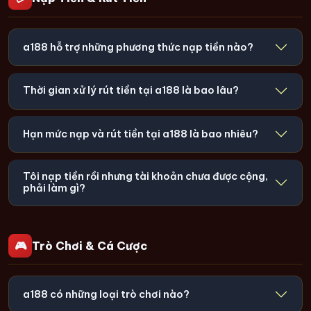
a188 hỗ trợ những phương thức nạp tiền nào?
Thời gian xử lý rút tiền tại a188 là bao lâu?
Hạn mức nạp và rút tiền tại a188 là bao nhiêu?
Tôi nạp tiền rồi nhưng tài khoản chưa được cộng,
phải làm gì?
🎮
Trò Chơi & Cá Cược
a188 có những loại trò chơi nào?