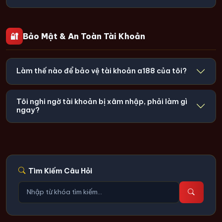
🔐
Bảo Mật & An Toàn Tài Khoản
Làm thế nào để bảo vệ tài khoản a188 của tôi?
Tôi nghi ngờ tài khoản bị xâm nhập, phải làm gì
ngay?
Tìm Kiếm Câu Hỏi