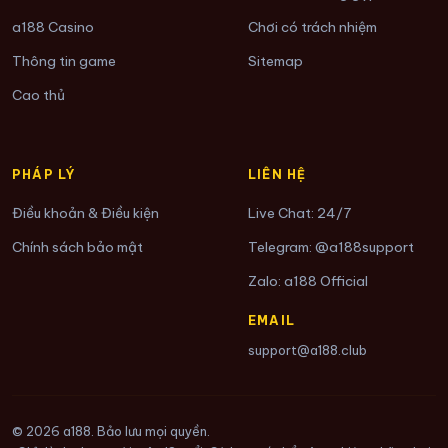
a188 Casino
Chơi có trách nhiệm
Thông tin game
Sitemap
Cao thủ
PHÁP LÝ
LIÊN HỆ
Điều khoản & Điều kiện
Live Chat: 24/7
Chính sách bảo mật
Telegram: @a188support
Zalo: a188 Official
EMAIL
support@a188.club
© 2026 a188. Bảo lưu mọi quyền.