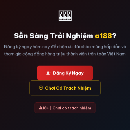
🎰
Sẵn Sàng Trải Nghiệm
a188
?
Đăng ký ngay hôm nay để nhận ưu đãi chào mừng hấp dẫn và
tham gia cộng đồng hàng triệu thành viên trên toàn Việt Nam.
Đăng Ký Ngay
Chơi Có Trách Nhiệm
18+ | Chơi có trách nhiệm