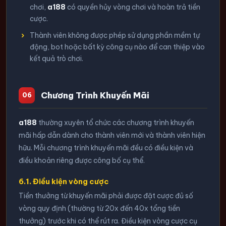
chơi,
a188
có quyền hủy vòng chơi và hoàn trả tiền
cược.
Thành viên không được phép sử dụng phần mềm tự
động, bot hoặc bất kỳ công cụ nào để can thiệp vào
kết quả trò chơi.
Chương Trình Khuyến Mãi
06
a188
thường xuyên tổ chức các chương trình khuyến
mãi hấp dẫn dành cho thành viên mới và thành viên hiện
hữu. Mỗi chương trình khuyến mãi đều có điều kiện và
điều khoản riêng được công bố cụ thể.
6.1. Điều kiện vòng cược
Tiền thưởng từ khuyến mãi phải được đặt cược đủ số
vòng quy định (thường từ 20x đến 40x tổng tiền
thưởng) trước khi có thể rút ra. Điều kiện vòng cược cụ