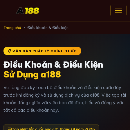
Trang chủ
Điều khoản & Điều kiện
📋 VĂN BẢN PHÁP LÝ CHÍNH THỨC
Điều Khoản & Điều Kiện
Sử Dụng a188
Vui lòng đọc kỹ toàn bộ điều khoản và điều kiện dưới đây
trước khi đăng ký và sử dụng dịch vụ của
a188
. Việc tạo tài
khoản đồng nghĩa với việc bạn đã đọc, hiểu và đồng ý với
tất cả các điều khoản này.
Cập nhật lần cuối: ngày 01 tháng 01 năm 2026