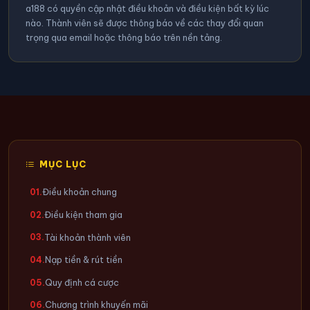
a188 có quyền cập nhật điều khoản và điều kiện bất kỳ lúc
nào. Thành viên sẽ được thông báo về các thay đổi quan
trọng qua email hoặc thông báo trên nền tảng.
MỤC LỤC
Điều khoản chung
01.
Điều kiện tham gia
02.
Tài khoản thành viên
03.
Nạp tiền & rút tiền
04.
Quy định cá cược
05.
Chương trình khuyến mãi
06.