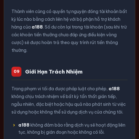
Thành viên cũng có quyền tự nguyện đóng tài khoản bất
kỳ lúc nào bằng cách liên hệ với bộ phận hỗ trợ khách
hàng của
a188
. Số dư còn lại trong tài khoản (sau khi trừ
các khoản tiền thưởng chưa đáp ứng điều kiện vòng
cược) sẽ được hoàn trả theo quy trình rút tiền thông
thường.
Giới Hạn Trách Nhiệm
09
Trong phạm vi tối đa được pháp luật cho phép,
a188
không chịu trách nhiệm về bất kỳ tổn thất gián tiếp,
ngẫu nhiên, đặc biệt hoặc hậu quả nào phát sinh từ việc
sử dụng hoặc không thể sử dụng dịch vụ của chúng tôi.
a188
không đảm bảo rằng dịch vụ sẽ hoạt động liên
tục, không bị gián đoạn hoặc không có lỗi.