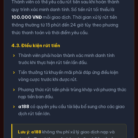
Thành viên có thể yêu cầu rút tiền sau khi hoàn thành
quy trình xác minh danh tính. Số tiền rút tối thiểu là
100.000 VNĐ
mỗi giao dịch. Thời gian xử lý rút tiền
thông thường từ 15 phút đến 24 giờ tùy theo phương
thức thanh toán và thời điểm yêu cầu.
4.3. Điều kiện rút tiền
Thành viên phải hoàn thành xác minh danh tính
trước khi thực hiện rút tiền lần đầu.
Tiền thưởng từ khuyến mãi phải đáp ứng điều kiện
vòng cược trước khi được rút.
Phương thức rút tiền phải trùng khớp với phương thức
nạp tiền ban đầu.
a188
có quyền yêu cầu tài liệu bổ sung cho các giao
dịch rút tiền lớn.
Lưu ý:
a188
không thu phí xử lý giao dịch nạp và