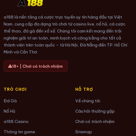
a188 là nền tảng cá cược trực tuyến uy tín hàng đầu tại Việt
Nam, cung cấp đa dạng trò chơi từ casino live, nổ hũ, cá cược
thể thao, đá gà đến xổ số. Chúng tôi cam kết mang đến trải
nghiệm giải trí an toàn, minh bạch và công bằng cho tất cả
thành viên trên toàn quốc – từ Hà Nội, Đà Nẵng đến TP. Hồ Chí
Minh và Cần Thơ.
18+ | Chơi có trách nhiệm
TRÒ CHƠI
HỖ TRỢ
Đá Gà
Về chúng tôi
Nổ Hũ
Câu hỏi thường gặp
a188 Casino
Chơi có trách nhiệm
Thông tin game
Sitemap