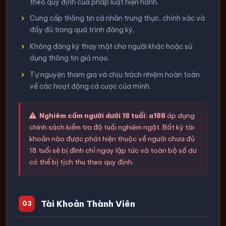
theo quy định của pháp luật hiện hành.
Cung cấp thông tin cá nhân trung thực, chính xác và
đầy đủ trong quá trình đăng ký.
Không đăng ký thay mặt cho người khác hoặc sử
dụng thông tin giả mạo.
Tự nguyện tham gia và chịu trách nhiệm hoàn toàn
về các hoạt động cá cược của mình.
Nghiêm cấm người dưới 18 tuổi:
a188
áp dụng
chính sách kiểm tra độ tuổi nghiêm ngặt. Bất kỳ tài
khoản nào được phát hiện thuộc về người chưa đủ
18 tuổi sẽ bị đình chỉ ngay lập tức và toàn bộ số dư
có thể bị tịch thu theo quy định.
Tài Khoản Thành Viên
03