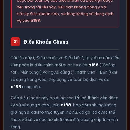
buộc bởi toàn bộ các điều khoản và điều kiện được
nêu trong tài liệu này. Nếu bạn không đồng ý với
bất kỳ điều khoản nào, vui lòng không sử dụng dịch
vụ của
a188
.
Điều Khoản Chung
01
Tài liệu này ("Điều khoản và Điều kiện") quy định các điều
kiện pháp lý điều chỉnh mối quan hệ giữa
a188
("Chúng
tôi", "Nền tảng") và người dùng ("Thành viên", "Bạn") khi
sử dụng trang web, ứng dụng và toàn bộ dịch vụ do
a188
cung cấp.
Các điều khoản này áp dụng cho tất cả thành viên đăng
ký và sử dụng dịch vụ của
a188
, bao gồm nhưng không
giới hạn ở: casino trực tuyến, nổ hũ, đá gà, cá cược thể
thao, xổ số và các trò chơi khác được cung cấp trên nền
tảng.