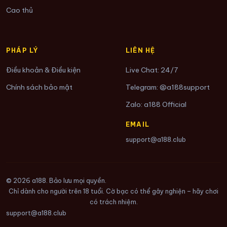
Cao thủ
PHÁP LÝ
LIÊN HỆ
Điều khoản & Điều kiện
Live Chat: 24/7
Chính sách bảo mật
Telegram: @a188support
Zalo: a188 Official
EMAIL
support@a188.club
© 2026 a188. Bảo lưu mọi quyền.
Chỉ dành cho người trên 18 tuổi. Cờ bạc có thể gây nghiện – hãy chơi
có trách nhiệm.
support@a188.club