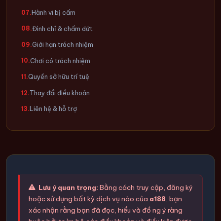
Hành vi bị cấm
07.
Đình chỉ & chấm dứt
08.
Giới hạn trách nhiệm
09.
Chơi có trách nhiệm
10.
Quyền sở hữu trí tuệ
11.
Thay đổi điều khoản
12.
Liên hệ & hỗ trợ
13.
Lưu ý quan trọng:
Bằng cách truy cập, đăng ký
hoặc sử dụng bất kỳ dịch vụ nào của
a188
, bạn
xác nhận rằng bạn đã đọc, hiểu và đồ ng ý ràng