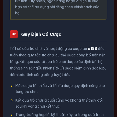
rút tiền. Tuy nhiên, ngân hàng hoặc ví điện tử của
bạn có thể áp dụng phí riêng theo chính sách của
họ.
Quy Định Cá Cược
05
Tất cả các trò chơi và hoạt động cá cược tại
a188
đều
tuân theo quy tắc trò chơi cụ thể được công bố trên nền
tảng. Kết quả của tất cả trò chơi được xác định bởi hệ
thống sinh số ngẫu nhiên (RNG) được kiểm định độc lập,
đảm bảo tính công bằng tuyệt đối.
Mức cược tối thiểu và tối đa được quy định riêng cho
từng trò chơi.
Kết quả trò chơi là cuối cùng và không thể thay đổi
sau khi vòng chơi kết thúc.
Trong trường hợp lỗi kỹ thuật xảy ra trong quá trình